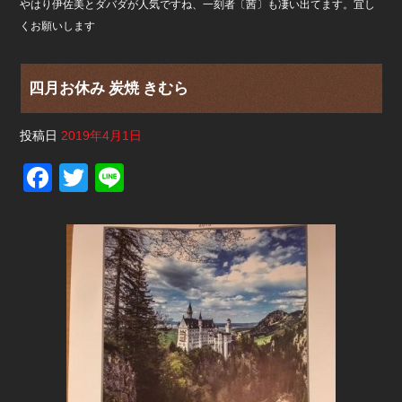
やはり伊佐美とダバダが人気ですね、一刻者〔茜〕も凄い出てます。宜し
くお願いします
四月お休み 炭焼 きむら
投稿日
2019年4月1日
F
T
Li
a
wi
n
c
tt
e
e
er
b
o
o
k