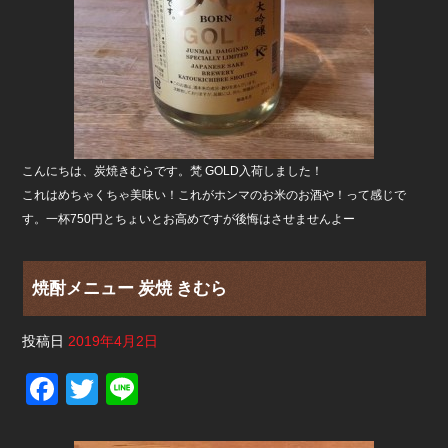
こんにちは、炭焼きむらです。梵 GOLD入荷しました！
これはめちゃくちゃ美味い！これがホンマのお米のお酒や！って感じで
す。一杯750円とちょいとお高めですが後悔はさせませんよー
焼酎メニュー 炭焼 きむら
投稿日
2019年4月2日
F
T
Li
a
wi
n