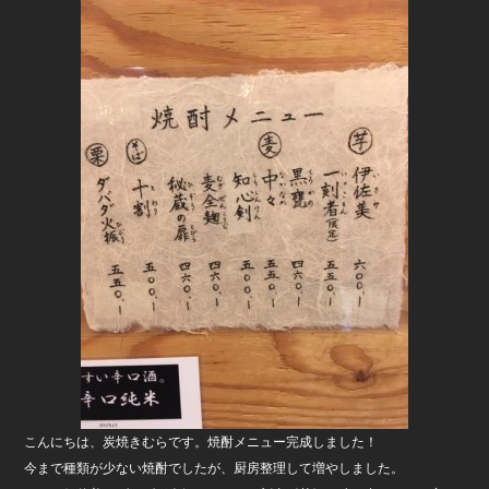
c
tt
e
e
er
b
o
o
k
こんにちは、炭焼きむらです。焼酎メニュー完成しました！
今まで種類が少ない焼酎でしたが、厨房整理して増やしました。