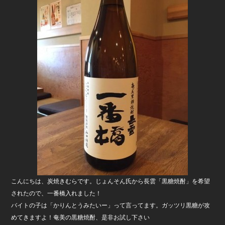
b
o
o
k
こんにちは、炭焼きむらです。じょんそん氏から長雲「黒糖焼酎」を希望
されたので、一番橋入れました！
バイトの子は「かりんとうみたいー」って言ってます。ガッツリ黒糖が攻
めてきますよ！奄美の黒糖焼酎、是非お試し下さい