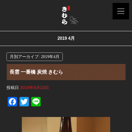
2019 4月
月別アーカイブ:
2019年4月
長雲 一番橋 炭焼 きむら
投稿日
2019年4月23日
F
T
Li
a
wi
n
c
tt
e
e
er