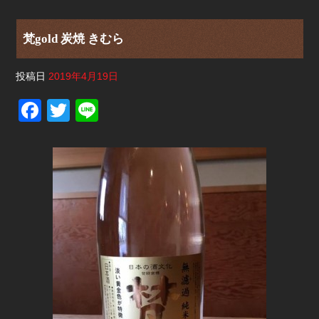
梵gold 炭焼 きむら
投稿日
2019年4月19日
F
T
Li
a
wi
n
c
tt
e
e
er
b
o
o
k