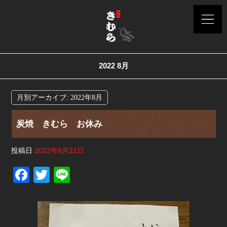
2022 8月
月別アーカイブ:
2022年8月
炭焼 きむら お休み
投稿日
2022年8月21日
F
T
Li
a
wi
n
c
tt
e
e
er