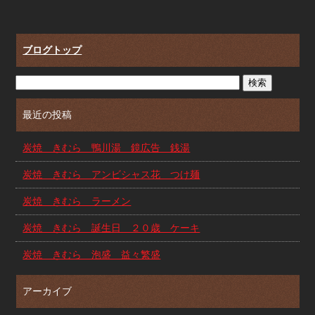
ブログトップ
最近の投稿
炭焼 きむら 鴨川湯 鏡広告 銭湯
炭焼 きむら アンビシャス花 つけ麺
炭焼 きむら ラーメン
炭焼 きむら 誕生日 ２０歳 ケーキ
炭焼 きむら 泡盛 益々繁盛
アーカイブ