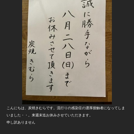
b
o
o
k
こんにちは、炭焼きむらです。流行りの感染症の濃厚接触者になってしま
いました・・。来週末迄お休みさせていただきます。
申し訳ありません