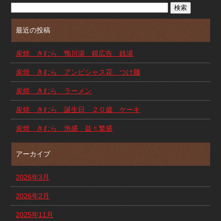
最近の投稿
炭焼 きむら 鴨川湯 鏡広告 銭湯
炭焼 きむら アンビシャス花 つけ麺
炭焼 きむら ラーメン
炭焼 きむら 誕生日 ２０歳 ケーキ
炭焼 きむら 泡盛 益々繁盛
アーカイブ
2026年3月
2026年2月
2025年11月