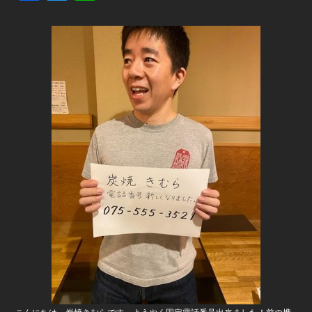
a
wi
n
c
tt
e
e
er
b
o
o
k