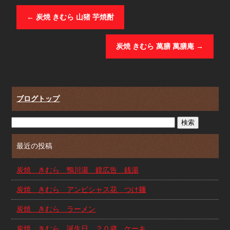
←
炭焼 きむら 山猪 芋焼酎
炭焼 きむら 萬膳 萬膳庵
→
ブログトップ
最近の投稿
炭焼 きむら 鴨川湯 鏡広告 銭湯
炭焼 きむら アンビシャス花 つけ麺
炭焼 きむら ラーメン
炭焼 きむら 誕生日 ２０歳 ケーキ