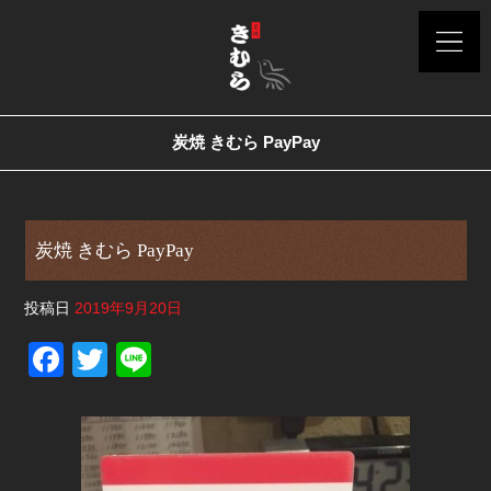
炭焼 きむら PayPay
炭焼 きむら PayPay
投稿日
2019年9月20日
F
T
Li
a
wi
n
c
tt
e
e
er