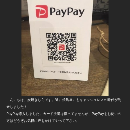
b
o
o
k
こんにちは、炭焼きむらです。遂に焼鳥屋にもキャッシュレスの時代が到
来しました！
PayPay導入しました。カード決済は扱ってませんが、PayPayをお使いの
方はどうぞお気軽に声をかけてやって下さい。