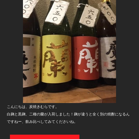
b
o
o
k
こんにちは、炭焼きむらです。
白麹と黒麹、二種の蘭が入荷しました！麹が違うと全く別の焼酎になるん
ですねー、飲み比べしてみてくださいね。