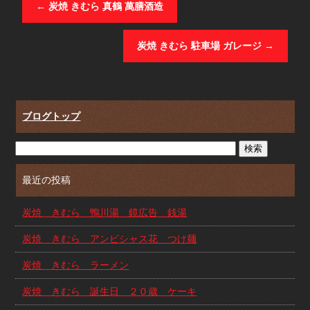
←
炭焼 きむら 真鶴 萬膳酒造
炭焼 きむら 駐車場 ガレージ
→
ブログトップ
最近の投稿
炭焼 きむら 鴨川湯 鏡広告 銭湯
炭焼 きむら アンビシャス花 つけ麺
炭焼 きむら ラーメン
炭焼 きむら 誕生日 ２０歳 ケーキ