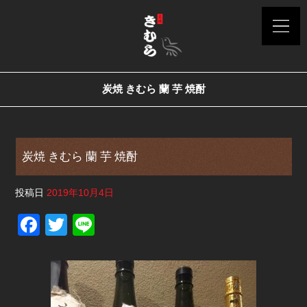
炭焼 きむら 蘭 芋 焼酎
炭焼 きむら 蘭 芋 焼酎
投稿日
2019年10月4日
F
T
Li
a
wi
n
c
tt
e
e
er