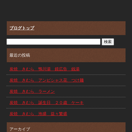
ブログトップ
最近の投稿
炭焼 きむら 鴨川湯 鏡広告 銭湯
炭焼 きむら アンビシャス花 つけ麺
炭焼 きむら ラーメン
炭焼 きむら 誕生日 ２０歳 ケーキ
炭焼 きむら 泡盛 益々繁盛
アーカイブ