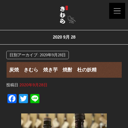
2020 9月 28
日別アーカイブ:
2020年9月28日
炭焼 きむら 焼き芋 焼酎 杜の妖精
投稿日
2020年9月28日
F
T
Li
a
wi
n
c
tt
e
e
er