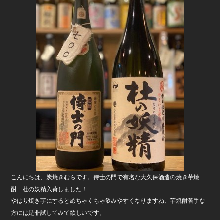
b
o
o
k
こんにちは、炭焼きむらです。侍士の門で有名な大久保酒造の焼き芋焼
酎 杜の妖精入荷しました！
やはり焼き芋にするとめちゃくちゃ飲みやすくなりますね。芋焼酎苦手な
方には是非試してみて欲しいです。