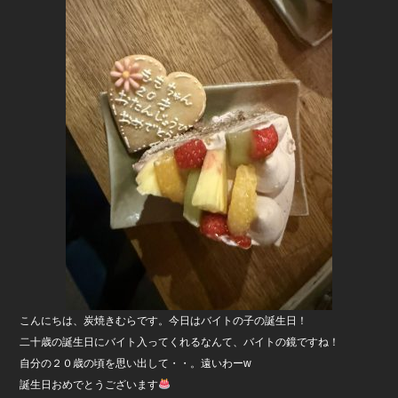
b
o
o
k
こんにちは、炭焼きむらです。今日はバイトの子の誕生日！
二十歳の誕生日にバイト入ってくれるなんて、バイトの鏡ですね！
自分の２０歳の頃を思い出して・・。遠いわーw
誕生日おめでとうございます