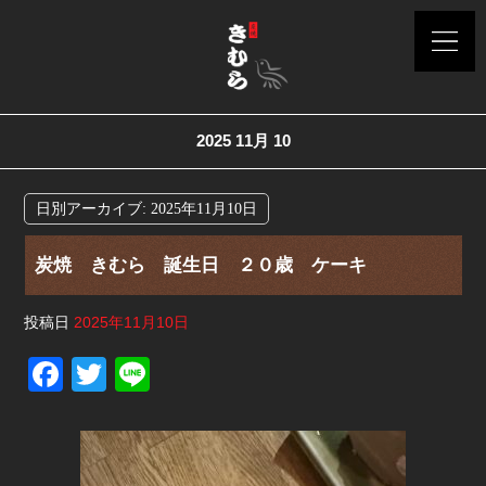
2025 11月 10
日別アーカイブ:
2025年11月10日
炭焼 きむら 誕生日 ２０歳 ケーキ
投稿日
2025年11月10日
F
T
Li
a
wi
n
c
tt
e
e
er