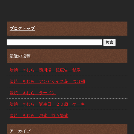
ブログトップ
最近の投稿
炭焼 きむら 鴨川湯 鏡広告 銭湯
炭焼 きむら アンビシャス花 つけ麺
炭焼 きむら ラーメン
炭焼 きむら 誕生日 ２０歳 ケーキ
炭焼 きむら 泡盛 益々繁盛
アーカイブ